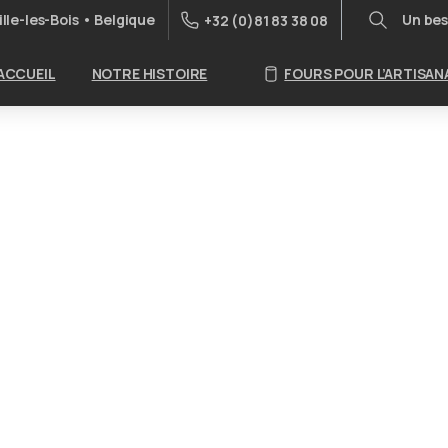
lle-les-Bois • Belgique
Un bes
+32 (0)81 83 38 08
Search
ACCUEIL
NOTRE HISTOIRE
FOURS POUR L’ARTISAN