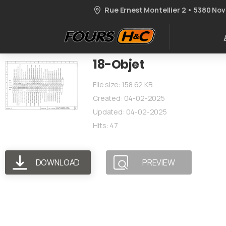
Rue Ernest Montellier 2 • 5380 Novi
18-Objet
File size: 158.62 KB
Created: 04-02-2025
Updated: 04-02-2025
Hits: 47
DOWNLOAD
PREVIEW