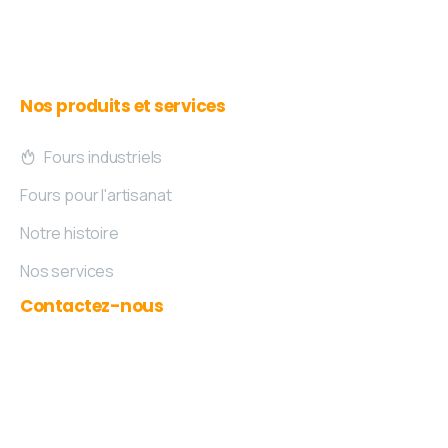
ans.
Nos
produits
et
services
Fours industriels
Fours pour l'artisanat
Notre histoire
Nos services
Contactez-nous
Ouvert du lundi au vendredi de 8h à 17h
Rue Ernest Montellier 2 • 5380 Noville-les-
Bois • (Z.I. de Fernelmont) • Belgique