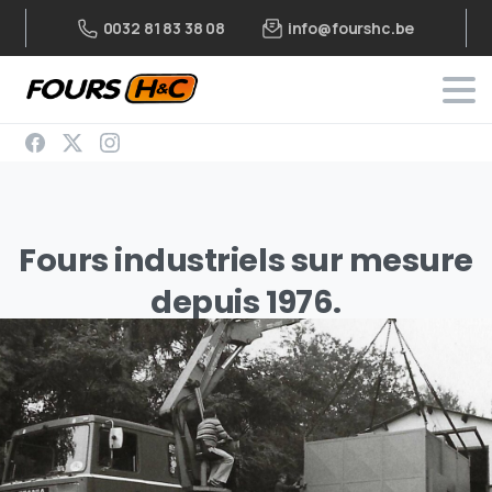
info@fourshc.be
0032 81 83 38 08
Fours
industriels
sur
mesure
depuis
1976.
Concevoir vos fours, accompagner vos projets.