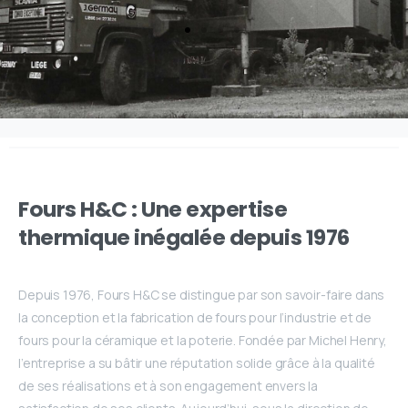
Lorem ipsum dolor sit amet, consectetur adipiscing elit. Ut
elit tellus, luctus nec ullamcorper mattis, pulvinar dapibus leo.
Fours
H&C
:
Une
expertise
thermique
inégalée
depuis
1976
Depuis 1976, Fours H&C se distingue par son savoir-faire dans
la conception et la fabrication de fours pour l’industrie et de
fours pour la céramique et la poterie. Fondée par Michel Henry,
l’entreprise a su bâtir une réputation solide grâce à la qualité
de ses réalisations et à son engagement envers la